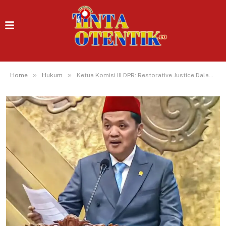
»
»
Home
Hukum
Ketua Komisi III DPR: Restorative Justice Dalam KUHAP Ga Boleh Jadi Alat Pemerasan Warga