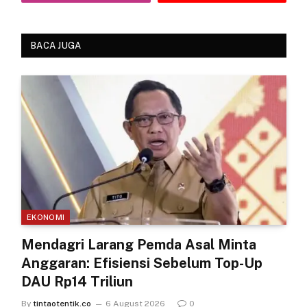
BACA JUGA
EKONOMI
Mendagri Larang Pemda Asal Minta
Anggaran: Efisiensi Sebelum Top-Up
DAU Rp14 Triliun
By
tintaotentik.co
6 August 2026
0