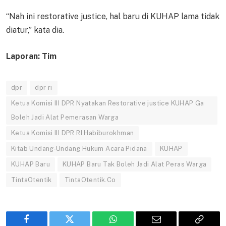
“Nah ini restorative justice, hal baru di KUHAP lama tidak
diatur,” kata dia.
Laporan: Tim
dpr
dpr ri
Ketua Komisi III DPR Nyatakan Restorative justice KUHAP Ga
Boleh Jadi Alat Pemerasan Warga
Ketua Komisi III DPR RI Habiburokhman
Kitab Undang-Undang Hukum Acara Pidana
KUHAP
KUHAP Baru
KUHAP Baru Tak Boleh Jadi Alat Peras Warga
TintaOtentik
TintaOtentik.Co