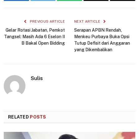
Facebook
Twitter
WhatsApp
Email
Copy
Link
PREVIOUS ARTICLE
NEXT ARTICLE
Gelar Rotasi Jabatan, Pemkot
Serapan APBN Rendah,
Tangsel: Masih Ada 6 Eselon II
Menkeu Purbaya Buka Opsi
B Bakal Open Bidding
Tutup Defisit dari Anggaran
yang Dikembalikan
Sulis
RELATED
POSTS