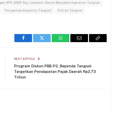
gas KPK AKBP Boy Jumalolo Resmi Menjabat Kapolres Tangsel
Pergantian Kapolres Tangsel
Polres Tangsel
Facebook
Twitter
WhatsApp
Email
Copy
Link
NEXT ARTICLE
Program Diskon PBB-P2, Bapenda Tangsel
Targetkan Pendapatan Pajak Daerah Rp2,73
Triliun