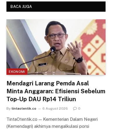
BACA JUGA
EKONOMI
Mendagri Larang Pemda Asal
Minta Anggaran: Efisiensi Sebelum
Top-Up DAU Rp14 Triliun
By
tintaotentik.co
6 August 2026
0
TintaOtentik.co — Kementerian Dalam Negeri
(Kemendagri) akhirnya mengalkulasi porsi