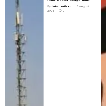
By
tintaotentik.co
3 August
2026
0