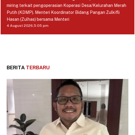
miring terkait pengoperasian Koperasi Desa/Kelurahan Merah
Putih (KDMP). Menteri Koordinator Bidang Pangan Zulkifli
Hasan (Zulhas) bersama Menteri
4 August 2026,
5:05 pm
BERITA
TERBARU