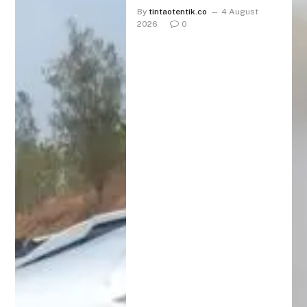
By
tintaotentik.co
4 August
2026
0