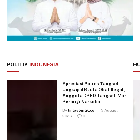
POLITIK
INDONESIA
H
Apresiasi Polres Tangsel
Ungkap 46 Juta Obat Ilegal,
Anggota DPRD Tangsel: Mari
Perangi Narkoba
By
tintaotentik.co
5 August
2026
0