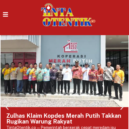
Zulhas Klaim Kopdes Merah Putih Takkan
Rugikan Warung Rakyat
TintaOtentik.co — Pemerintah bergerak cepat meredam isu