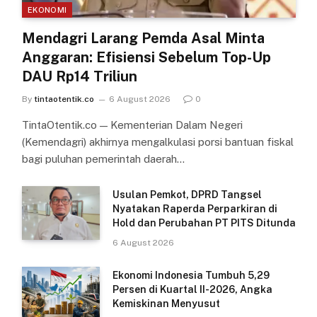
EKONOMI
Mendagri Larang Pemda Asal Minta
Anggaran: Efisiensi Sebelum Top-Up
DAU Rp14 Triliun
By
tintaotentik.co
6 August 2026
0
TintaOtentik.co — Kementerian Dalam Negeri
(Kemendagri) akhirnya mengalkulasi porsi bantuan fiskal
bagi puluhan pemerintah daerah…
Usulan Pemkot, DPRD Tangsel
Nyatakan Raperda Perparkiran di
Hold dan Perubahan PT PITS Ditunda
6 August 2026
Ekonomi Indonesia Tumbuh 5,29
Persen di Kuartal II-2026, Angka
Kemiskinan Menyusut