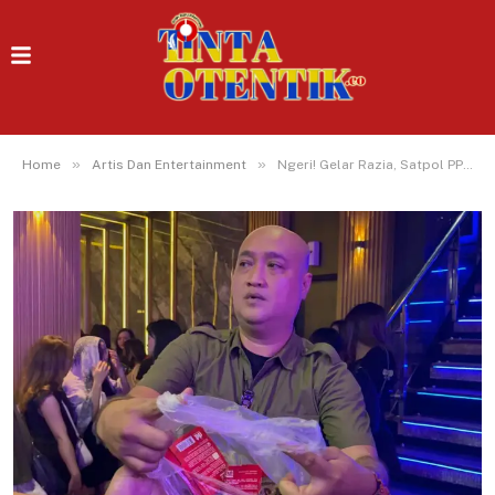
»
»
Home
Artis Dan Entertainment
Ngeri! Gelar Razia, Satpol PP Tangsel Temukan Kondom di Hiburan Malam Famous