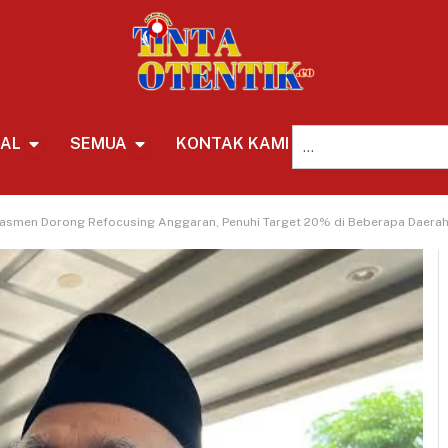
NAL
SEMUA
KONTAK KAMI
REDAKSI
asmen Dorong Refocusing Anggaran, Penuhi Target 20% di Beberapa Daera