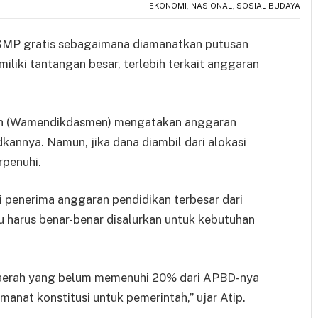
EKONOMI
,
NASIONAL
,
SOSIAL BUDAYA
SMP gratis sebagaimana diamanatkan putusan
liki tantangan besar, terlebih terkait anggaran
ah (Wamendikdasmen) mengatakan anggaran
nnya. Namun, jika dana diambil dari alokasi
rpenuhi.
 penerima anggaran pendidikan terbesar dari
 harus benar-benar disalurkan untuk kebutuhan
at daerah yang belum memenuhi 20% dari APBD-nya
nat konstitusi untuk pemerintah,” ujar Atip.