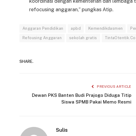
koordinasi dengan kementerian dan lembaga t
refocusing anggaran,” pungkas Atip.
Anggaran Pendidikan
apbd
Kemendikdasmen
Pe
Refousing Anggaran
sekolah gratis
TintaOtentik.Co
SHARE.
PREVIOUS ARTICLE
Dewan PKS Banten Budi Prajogo Diduga Titip
Siswa SPMB Pakai Memo Resmi
Sulis