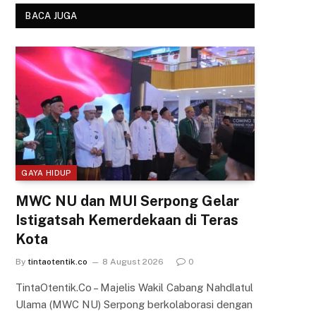
BACA JUGA
GAYA HIDUP
MWC NU dan MUI Serpong Gelar
Istigatsah Kemerdekaan di Teras
Kota
By
tintaotentik.co
8 August 2026
0
TintaOtentik.Co – Majelis Wakil Cabang Nahdlatul
Ulama (MWC NU) Serpong berkolaborasi dengan