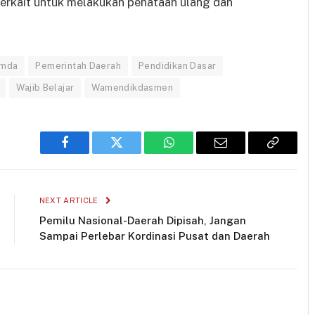
erkait untuk melakukan penataan ulang dan
mda
Pemerintah Daerah
Pendidikan Dasar
Wajib Belajar
Wamendikdasmen
Facebook
Twitter
WhatsApp
Email
Copy
Link
NEXT ARTICLE
Pemilu Nasional-Daerah Dipisah, Jangan
Sampai Perlebar Kordinasi Pusat dan Daerah