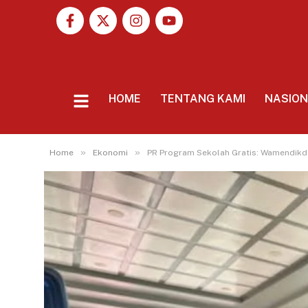
HOME
TENTANG KAMI
NASIO
»
»
Home
Ekonomi
PR Program Sekolah Gratis: Wamendikd