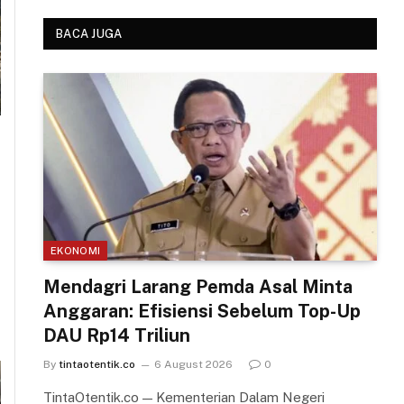
BACA JUGA
EKONOMI
Mendagri Larang Pemda Asal Minta
Anggaran: Efisiensi Sebelum Top-Up
DAU Rp14 Triliun
By
tintaotentik.co
6 August 2026
0
TintaOtentik.co — Kementerian Dalam Negeri