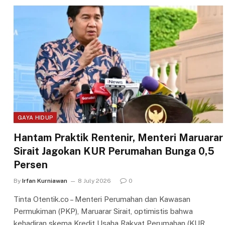
GAYA HIDUP
Hantam Praktik Rentenir, Menteri Maruarar
Sirait Jagokan KUR Perumahan Bunga 0,5
Persen
By
Irfan Kurniawan
8 July 2026
0
Tinta Otentik.co – Menteri Perumahan dan Kawasan
Permukiman (PKP), Maruarar Sirait, optimistis bahwa
kehadiran skema Kredit Usaha Rakyat Perumahan (KUR…