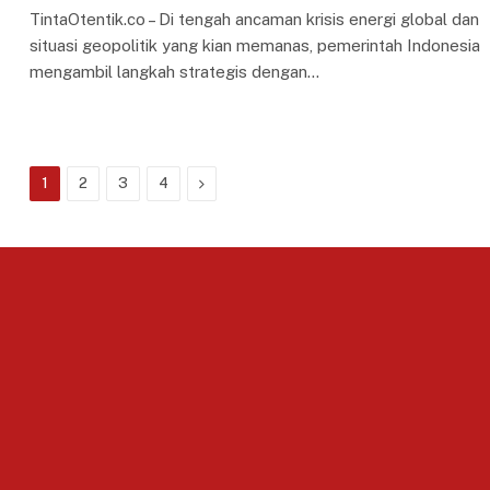
TintaOtentik.co – Di tengah ancaman krisis energi global dan
situasi geopolitik yang kian memanas, pemerintah Indonesia
mengambil langkah strategis dengan…
Next
1
2
3
4