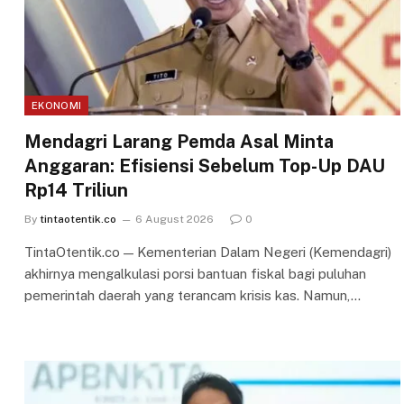
EKONOMI
Mendagri Larang Pemda Asal Minta
Anggaran: Efisiensi Sebelum Top-Up DAU
Rp14 Triliun
By
tintaotentik.co
6 August 2026
0
TintaOtentik.co — Kementerian Dalam Negeri (Kemendagri)
akhirnya mengalkulasi porsi bantuan fiskal bagi puluhan
pemerintah daerah yang terancam krisis kas. Namun,…