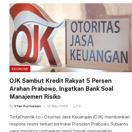
EKONOMI
OJK Sambut Kredit Rakyat 5 Persen
Arahan Prabowo, Ingatkan Bank Soal
Manajemen Risiko
By
Irfan Kurniawan
19 May 2026
0
TintaOtentik.co – Otoritas Jasa Keuangan (OJK) memberikan
respons resmi terkait instruksi Presiden Prabowo Subianto
yang meminta perbankan pelat merah memangkas…