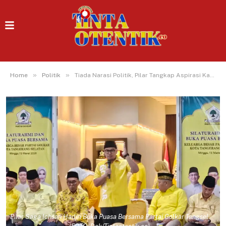
»
»
Home
Politik
Tiada Narasi Politik, Pilar Tangkap Aspirasi Kader Persoalan Banjir di Momen Bukber Partai
Pilar Saga Ichsan Hadiri Buka Puasa Bersama Partai Golkar Tangsel