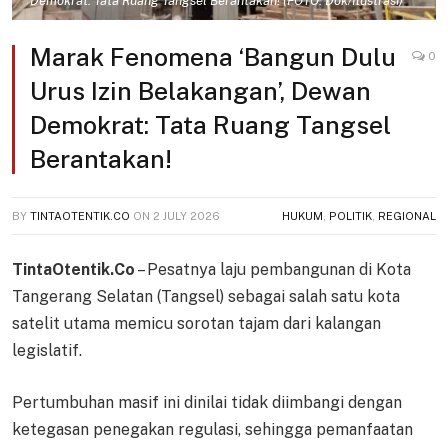
Demokrat: Tata Ruang Tangsel Berantakan! (FOTO: Dok/Ilustrasi)
Marak Fenomena ‘Bangun Dulu
0
Urus Izin Belakangan’, Dewan
Demokrat: Tata Ruang Tangsel
Berantakan!
BY
TINTAOTENTIK.CO
ON
2 JULY 2026
HUKUM
,
POLITIK
,
REGIONAL
TintaOtentik.Co
– Pesatnya laju pembangunan di Kota
Tangerang Selatan (Tangsel) sebagai salah satu kota
satelit utama memicu sorotan tajam dari kalangan
legislatif.
Pertumbuhan masif ini dinilai tidak diimbangi dengan
ketegasan penegakan regulasi, sehingga pemanfaatan