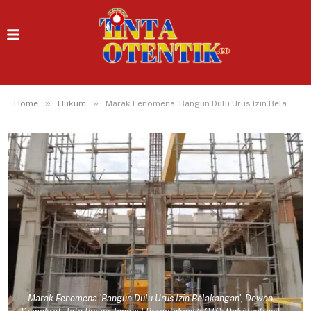
»
»
Home
Hukum
Marak Fenomena ‘Bangun Dulu Urus Izin Belakangan’, Dewan Demokrat: Tata Ruang Tangsel Berantakan!
Marak Fenomena 'Bangun Dulu Urus Izin Belakangan', Dewan