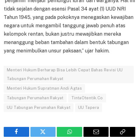
‘penjamin’ menjadi ‘pemungut iuran’ dari warganya. Hal ini
tidak sejalan dengan esensi Pasal 34 ayat (1) UUD NRI
Tahun 1945, yang pada pokoknya menegaskan kewajiban
negara untuk mengambil tanggung jawab penuh atas
kelompok rentan, bukan justru mewajibkan mereka
menanggung beban tambahan dalam bentuk tabungan
yang menimbulkan unsur paksaan,” ujar hakim.
Menteri Hukum Berharap Bisa Lebih Cepat Bahas Revisi UU
Tabungan Perumahan Rakyat
Menteri Hukum Supratman Andi Agtas
Tabungan Perumahan Rakyat
TintaOtentik.Co
UU Tabungan Perumahan Rakyat
UU Tapera
Facebook
Twitter
WhatsApp
Email
Copy