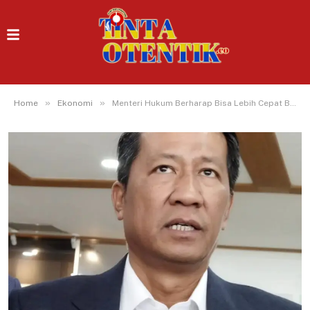
»
»
Home
Ekonomi
Menteri Hukum Berharap Bisa Lebih Cepat Bahas Revisi UU Tabungan Perumahan Rakyat