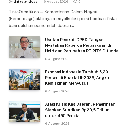
By
tintaotentik.co
6 August 2026
0
TintaOtentik.co — Kementerian Dalam Negeri
(Kemendagri) akhirnya mengalkulasi porsi bantuan fiskal
bagi puluhan pemerintah daerah…
Usulan Pemkot, DPRD Tangsel
Nyatakan Raperda Perparkiran di
Hold dan Perubahan PT PITS Ditunda
6 August 2026
Ekonomi Indonesia Tumbuh 5,29
Persen di Kuartal II-2026, Angka
Kemiskinan Menyusut
6 August 2026
Atasi Krisis Kas Daerah, Pemerintah
Siapkan Suntikan Rp20,5 Triliun
untuk 490 Pemda
6 August 2026