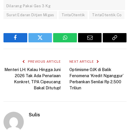
Dilarang Pakai Gas 3 Kg
Surat Edaran Ditjen Migas
TintaOtentik
TintaOtentik.Co
Facebook
Twitter
WhatsApp
Email
Copy
Link
PREVIOUS ARTICLE
NEXT ARTICLE
Menteri LH: Kalau Hingga Juni
Optimisme OJK di Balik
2026 Tak Ada Penataan
Fenomena ‘Kredit Nganggur’
Konkret, TPA Cipeucang
Perbankan Senilai Rp 2.500
Bakal Ditutup!
Triliun
Sulis