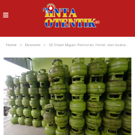
»
»
Home
Ekonomi
SE Ditjen Migas: Restoran, Hotel, dan Usaha Laundry, Dilarang Pakai Gas 3 Kg