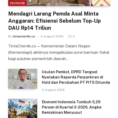
EKONOMI
Mendagri Larang Pemda Asal Minta
Anggaran: Efisiensi Sebelum Top-Up
DAU Rp14 Triliun
By
tintaotentik.co
6 August 2026
0
TintaOtentik.co — Kementerian Dalam Negeri
(Kemendagri) akhirnya mengalkulasi porsi bantuan fiskal
bagi puluhan pemerintah daerah…
Usulan Pemkot, DPRD Tangsel
Nyatakan Raperda Perparkiran di
Hold dan Perubahan PT PITS Ditunda
6 August 2026
Ekonomi Indonesia Tumbuh 5,29
Persen di Kuartal II-2026, Angka
Kemiskinan Menyusut