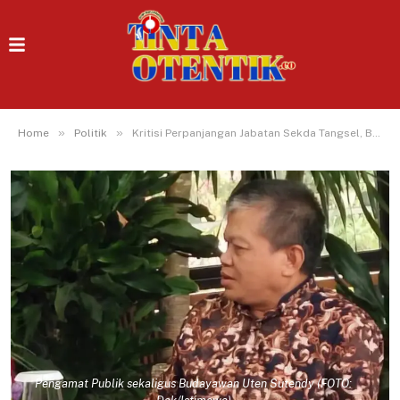
»
»
Home
Politik
Kritisi Perpanjangan Jabatan Sekda Tangsel, Budayawan Ingatkan Jangan Sebatas Jadi Penjaga Gawang
Pengamat Publik sekaligus Budayawan Uten Sutendy (FOTO: