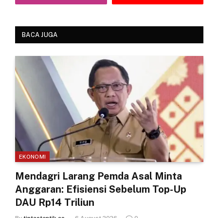
BACA JUGA
EKONOMI
Mendagri Larang Pemda Asal Minta
Anggaran: Efisiensi Sebelum Top-Up
DAU Rp14 Triliun
By
tintaotentik.co
6 August 2026
0